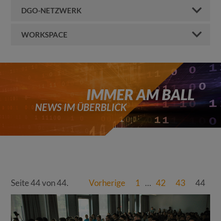
DGO-NETZWERK
WORKSPACE
IMMER AM BALL
NEWS IM ÜBERBLICK
Seite 44 von 44.
Vorherige
1
…
42
43
44