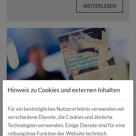
WEITERLESEN
Hinweis zu Cookies und externen Inhalten
BUSINESSPLAN WETTBEWERB
Für ein bestmögliches Nutzererlebnis verwenden wir
NORDBAYERN - PHASE 3
verschiedene Dienste, die Cookies und ähnliche
Technologien verwenden. Einige Dienste sind für eine
20.05.2019
Der diesjährige
reibungslose Funktion der Website technisch