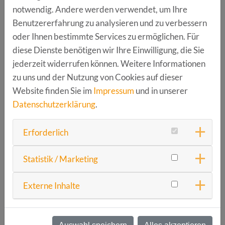
Businessplan Wettbewerb Nordbayern
notwendig. Andere werden verwendet, um Ihre
geht in seine finale Phase! Für Gründer
Benutzererfahrung zu analysieren und zu verbessern
oder Ihnen bestimmte Services zu ermöglichen. Für
und Startup-Teams aus Franken und der
diese Dienste benötigen wir Ihre Einwilligung, die Sie
Oberpfalz heißt das: neue
jederzeit widerrufen können. Weitere Informationen
Gewinnmöglichkeiten, Expertenfeedback
zu uns und der Nutzung von Cookies auf dieser
und kostenfreie Startup-Workshops.
Website finden Sie im
Impressum
und in unserer
Datenschutzerklärung
.
WEITERLESEN
Erforderlich
Statistik / Marketing
Externe Inhalte