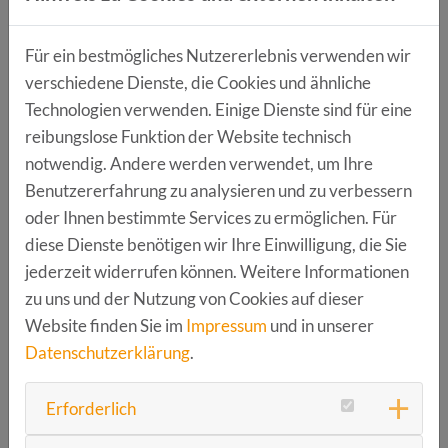
auf die Anforderungen nach § 14 UStG ein und
zeigen dir, wie du rechtssicher vorgehst.
Für ein bestmögliches Nutzererlebnis verwenden wir
Was ist eigentlich eine E-Rechnung – und wann
verschiedene Dienste, die Cookies und ähnliche
brauchst du sie?
Wir bringen Licht ins digitale
Technologien verwenden. Einige Dienste sind für eine
Rechnungswesen.
reibungslose Funktion der Website technisch
Welche Steuern betreffen dich als Gründer oder
notwendig. Andere werden verwendet, um Ihre
Gründerin?
Einkommensteuer, Umsatzsteuer,
Benutzererfahrung zu analysieren und zu verbessern
Gewerbesteuer – wir geben dir einen
oder Ihnen bestimmte Services zu ermöglichen. Für
verständlichen Überblick.
diese Dienste benötigen wir Ihre Einwilligung, die Sie
Was gilt für die Sozialversicherung? Wir erklären,
jederzeit widerrufen können. Weitere Informationen
wann du versicherungspflichtig bist und was du
zu uns und der Nutzung von Cookies auf dieser
beachten musst.
Website finden Sie im
Impressum
und in unserer
Datenschutzerklärung
.
Für wen ist der Workshop gedacht?
Erforderlich
RECHT easy richtet sich an alle frühphasigen Start-ups,