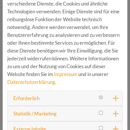
verschiedene Dienste, die Cookies und ähnliche
Sportpsychologe & Systemischer Coach
Technologien verwenden. Einige Dienste sind für eine
ab ca. 18:45 Uhr - Gute Gespräche bei Häppchen
reibungslose Funktion der Website technisch
und Getränken
notwendig. Andere werden verwendet, um Ihre
Benutzererfahrung zu analysieren und zu verbessern
Zielgruppe & Kosten:
oder Ihnen bestimmte Services zu ermöglichen. Für
diese Dienste benötigen wir Ihre Einwilligung, die Sie
Dieses Event ist für BVMW-Mitglieder, sowie für
jederzeit widerrufen können. Weitere Informationen
Gründer & Gründerinnen, Start-ups, Unternehmer und
zu uns und der Nutzung von Cookies auf dieser
Führungskräfte, die den BVMW kennenlernen
Website finden Sie im
Impressum
und in unserer
möchten.
Datenschutzerklärung
.
Eine Anmeldung mit Platzreservierung ist verbindlich.
Die Veranstaltung ist kostenfrei. Wir danken unserem
Erforderlich
Sponsor, der TÜV Rheinland Akademie.
Statistik / Marketing
Anmeldelink:
Externe Inhalte