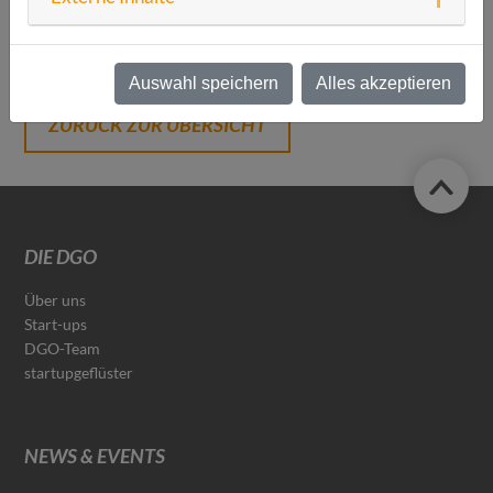
https://doo.net/veranstaltung/214420/buchung
Auswahl speichern
Alles akzeptieren
ZURÜCK ZUR ÜBERSICHT
DIE DGO
Über uns
Start-ups
DGO-Team
startupgeflüster
NEWS & EVENTS