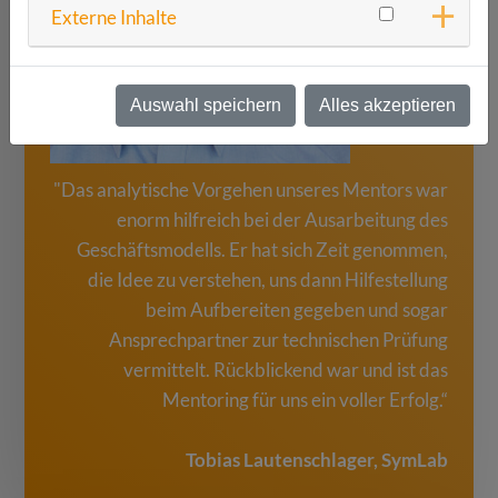
Externe Inhalte
Auswahl speichern
Alles akzeptieren
"Das analytische Vorgehen unseres Mentors war
enorm hilfreich bei der Ausarbeitung des
Geschäftsmodells. Er hat sich Zeit genommen,
die Idee zu verstehen, uns dann Hilfestellung
beim Aufbereiten gegeben und sogar
Ansprechpartner zur technischen Prüfung
vermittelt. Rückblickend war und ist das
Mentoring für uns ein voller Erfolg.“
Tobias Lautenschlager, SymLab