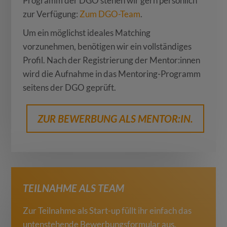
Programm der DGO stehen wir gern persönlich
zur Verfügung:
Zum DGO-Team
.
Um ein möglichst ideales Matching
vorzunehmen, benötigen wir ein vollständiges
Profil. Nach der Registrierung der Mentor:innen
wird die Aufnahme in das Mentoring-Programm
seitens der DGO geprüft.
ZUR BEWERBUNG ALS MENTOR:IN.
TEILNAHME ALS TEAM
Zur Teilnahme als Start-up füllt ihr einfach das
untenstehende Bewerbungsformular aus.