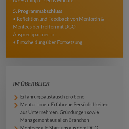
60-90 min) für sechs Monate
5. Programmabschluss
• Reflektion und Feedback von Mentor:in &
Mentees bei Treffen mit DGO-
Ansprechpartner:in
• Entscheidung über Fortsetzung
IM ÜBERBLICK
Erfahrungsaustausch pro bono
Mentor:innen: Erfahrene Persönlichkeiten
aus Unternehmen, Gründungen sowie
Management aus allen Branchen
Mentees: alle Start ups aus dem DGO