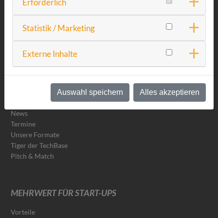
Erforderlich
DIE DGO
Über uns
Statistik / Marketing
Start-ups
DGO-Team
Externe Inhalte
startupgeflüster
Auswahl speichern
Alles akzeptieren
NEWS & EVENTS
News
Termine
Unsere Formate
Tiger der TechBase
Pitch & Match
MEHRWERT FÜR START-UPS
Vorteile