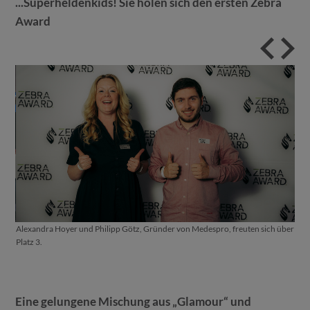
...Superheldenkids! Sie holen sich den ersten Zebra
Award
ds
Alexandra Hoyer und Philipp Götz, Gründer von Medespro, freuten sich über
Dr. 
Platz 3.
gab
Eine gelungene Mischung aus „Glamour“ und