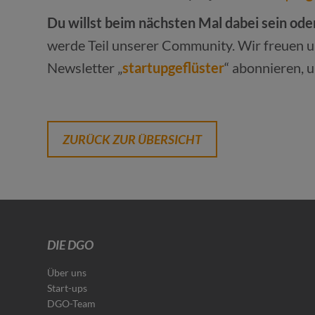
Du willst beim nächsten Mal dabei sein oder 
werde Teil unserer Community. Wir freuen un
Newsletter „
startupgeflüster
“ abonnieren, 
ZURÜCK ZUR ÜBERSICHT
DIE DGO
Über uns
Start-ups
DGO-Team