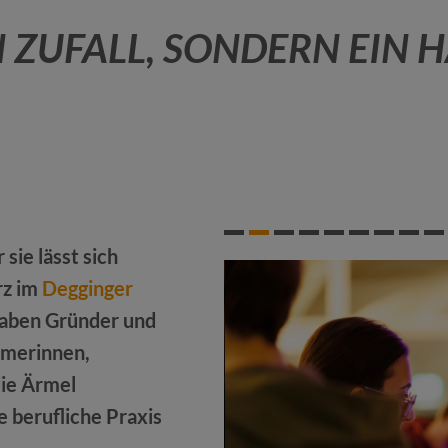
IN ZUFALL, SONDERN EI
 sie lässt sich
rz im
Degginger
haben Gründer und
merinnen,
die Ärmel
 berufliche Praxis