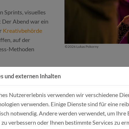
 Sprints, visuelles
: Der Abend war ein
er
Kreativbehörde
ffen, auf der
©2026 Lukas Pokorny
iness-Methoden
 MINUTEN
s und externen Inhalten
 Teilnehmenden ausprobieren, wie kreative Werkzeu
ches Nutzererlebnis verwenden wir verschiedene Dien
ologien verwenden. Einige Dienste sind für eine rei
 von der Kreativbehörde zeigte mit LEGO® SERIOUS
isch notwendig. Andere werden verwendet, um Ihre
lle verwandelt.
 zu verbessern oder Ihnen bestimmte Services zu er
ente
demonstrierte, dass gezielte, offene Fragetec