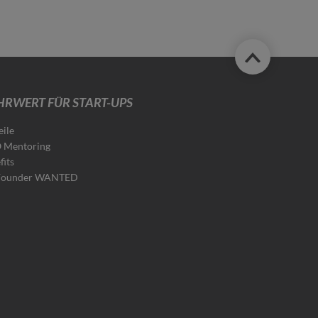
RWERT FÜR START-UPS
eile
 Mentoring
fits
Founder WANTED