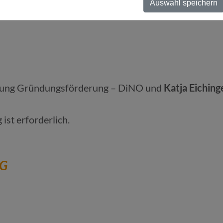
Auswahl speichern
itung Gründungsförderung – DiNO und
Katja Eiching
ist erforderlich.
NG