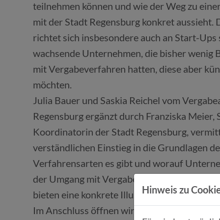
teilnehmen können und wie der Weg zu ein
mit der Stadt Regensburg konkret aussieht. 
richtet sich insbesondere auch an Start-Ups
wachsende Unternehmen, die bisher wenig 
mit Vergabeverfahren hatten, diese aber kün
möchten.
Julia Bauer und Saskia Reichel vom Vergabe
Regensburg ergänzt durch Franziska Meier, 
Koordinatorin der Stadt Regensburg, vermit
verständlichen Einstieg in die Grundlagen de
Verfahrensarten es gibt und worauf Unterne
der Umgang mit Vergabeplattformen werden an
Hinweis zu Cookie
bieten eine konkrete Illustration aus der Pra
Im Anschluss öffnen wir den Raum für einen