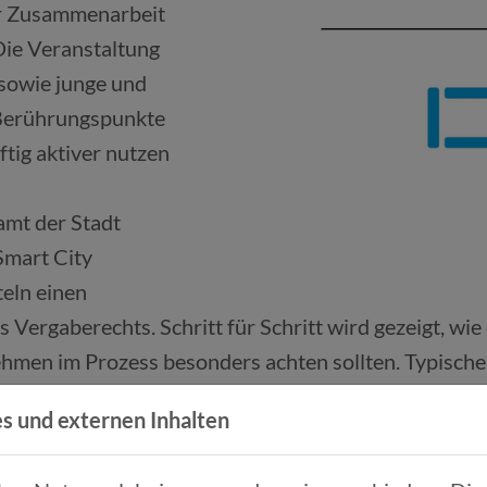
er Zusammenarbeit
Die Veranstaltung
 sowie junge und
Berührungspunkte
ftig aktiver nutzen
amt der Stadt
Smart City
teln einen
s Vergaberechts. Schritt für Schritt wird gezeigt, wi
hmen im Prozess besonders achten sollten. Typische
hand praktischer Beispiele erläutert. Ein Einblick i
s und externen Inhalten
xis.
 offenen Austausch. Hier können Teilnehmende ihre 