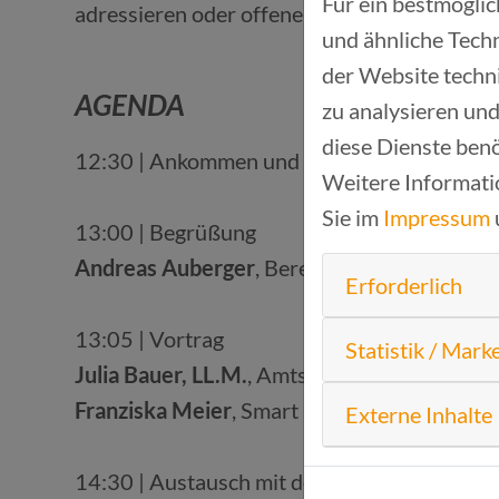
Für ein bestmögli
adressieren oder offene Fragen klären.
und ähnliche Techn
der Website techn
AGENDA
zu analysieren und
diese Dienste benö
12:30 | Ankommen und Mittagsimbiss
Weitere Informati
Sie im
Impressum
13:00 | Begrüßung
Andreas Auberger
, Bereichsleitung Gründ
Erforderlich
13:05 | Vortrag
Statistik / Mark
Julia Bauer, LL.M.
, Amtsleiterin Vergabeamt
Franziska Meier
, Smart City Koordinatorin
Externe Inhalte
14:30 | Austausch mit den Teilnehmenden