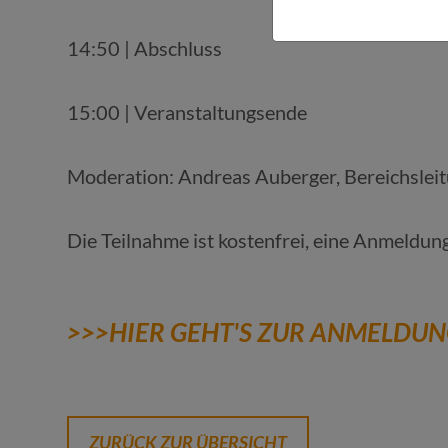
14:50 | Abschluss
15:00 | Veranstaltungsende
Moderation: Andreas Auberger, Bereichsle
Die Teilnahme ist kostenfrei, eine Anmeldung 
>>>HIER GEHT'S ZUR ANMELDU
ZURÜCK ZUR ÜBERSICHT