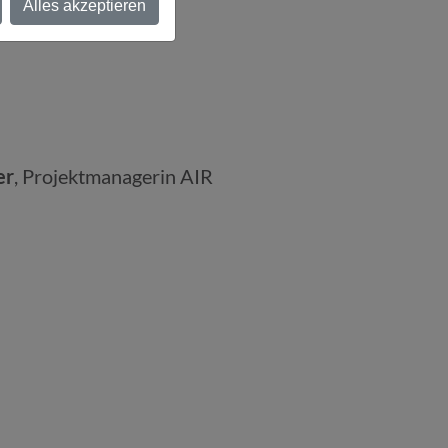
Alles akzeptieren
er
, Projektmanagerin AIR