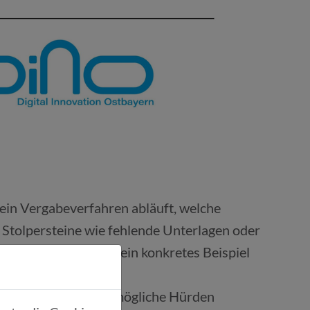
e ein Vergabeverfahren abläuft, welche
 Stolpersteine wie fehlende Unterlagen oder
n die Plattform und ein konkretes Beispiel
Erfahrungen teilen, mögliche Hürden