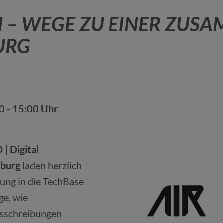
 – WEGE ZU EINER ZUSA
URG
0 - 15:00 Uhr
 | Digital
sburg
laden herzlich
ung in die TechBase
ge, wie
usschreibungen